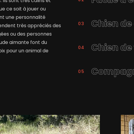
Ils sont très câlins et
e ce soit à jouer ou
ont une personnalité
Chien d
endent très appréciés des
gées ou des personnes
itude aimante font du
Chien de
oix pour un animal de
Compagno