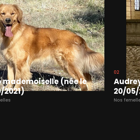
03
ey beauty love (née le
Hip-hop
5/2024)
06/10/
elles
Nos femell