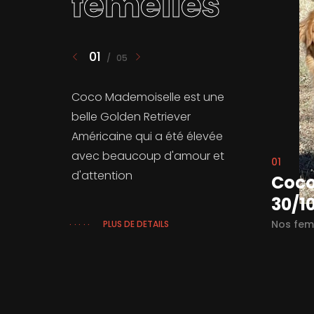
femelles
02
/
05
02
co mademoiselle (née le
Audr
10/2021)
20/0
femelles
Nos fem
PLUS DE DÉTAILS