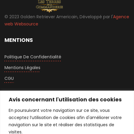
© 2023 Golden Retriever Americain, Développé par l'
Agence
web
Websource
MENTIONS
Politique De Confidentialité
Mentions Légales
CGU
Avis concernant l'utilisation des cookies
CONTACTEZ-MOI
En poursuivant votre navigation sur ce site, vous
acceptez l’utilisation de cookies afin d'améliorer votre
(+33) 06 62 30 10 14
navigation sur le site et réaliser des statistiques de
visites.