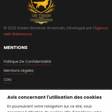
© 2023 Golden Retriever Americain, Développé par l'
Agence
web
Websource
MENTIONS
Politique De Confidentialité
Mentions Légales
CGU
Avis concernant l'utilisation des cookies
CONTACTEZ-MOI
En poursuivant votre navigation sur ce site, vous